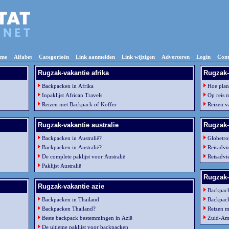
me
-
Alfabet
-
Categorieën
-
Link aanmelden
-
Link wijzigen
-
Adverteren
-
Login
-
Cont
Rugzak-vakantie afrika
Rugzak-
Backpacken in Afrika
Hoe plan
Inpaklijst African Travels
Op reis 
Reizen met Backpack of Koffer
Reizen 
Rugzak-vakantie australie
Rugzak-
Backpacken in Australië?
Globetro
Backpacken in Australië?
Reisadvi
De complete paklijst voor Australië
Reisadvi
Paklijst Australië
Rugzak-
Rugzak-vakantie azie
Backpack
Backpacken in Thailand
Backpac
Backpacken Thailand?
Reizen m
Beste backpack bestemmingen in Azië
Zuid-Am
De ultieme paklijst voor backpacken