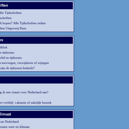
iften
Ju Tijdschriften
schriften
ft kopen? Alle Tijdschriften online
ften Uitgeverij Paris
es
dklok
e tijdzones
chil en tijdzones
s toevoegen, verwijderen of wijzigen
zijn de tijdzones bedacht?
g ik een visum voor Nederland aan?
t verblijf, vakantie of zakelijk bezoek
klimaat
van Nederland
tussen weer en klimaat