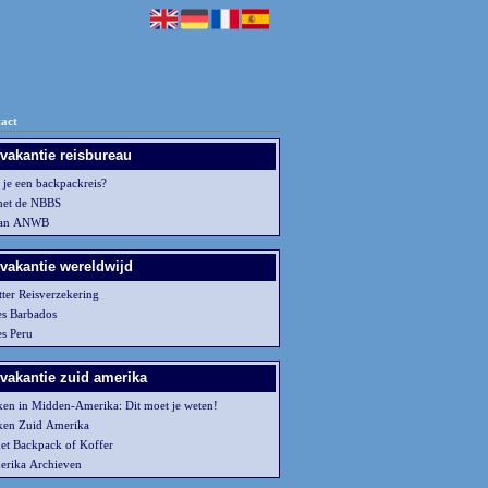
act
vakantie reisbureau
 je een backpackreis?
met de NBBS
van ANWB
vakantie wereldwijd
tter Reisverzekering
es Barbados
es Peru
vakantie zuid amerika
en in Midden-Amerika: Dit moet je weten!
ken Zuid Amerika
et Backpack of Koffer
erika Archieven