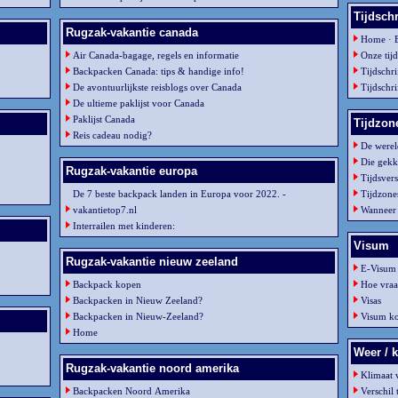
Tijdschr
Rugzak-vakantie canada
Home · B
Air Canada-bagage, regels en informatie
Onze tijd
Backpacken Canada: tips & handige info!
Tijdschri
De avontuurlijkste reisblogs over Canada
Tijdschri
De ultieme paklijst voor Canada
Paklijst Canada
Tijdzon
Reis cadeau nodig?
De werel
Die gekk
Rugzak-vakantie europa
Tijdsvers
De 7 beste backpack landen in Europa voor 2022. -
Tijdzone
vakantietop7.nl
Wanneer 
Interrailen met kinderen:
Visum
Rugzak-vakantie nieuw zeeland
E-Visum
Backpack kopen
Hoe vraa
Backpacken in Nieuw Zeeland?
Visas
Backpacken in Nieuw-Zeeland?
Visum kor
Home
Weer / 
Rugzak-vakantie noord amerika
Klimaat 
Backpacken Noord Amerika
Verschil 